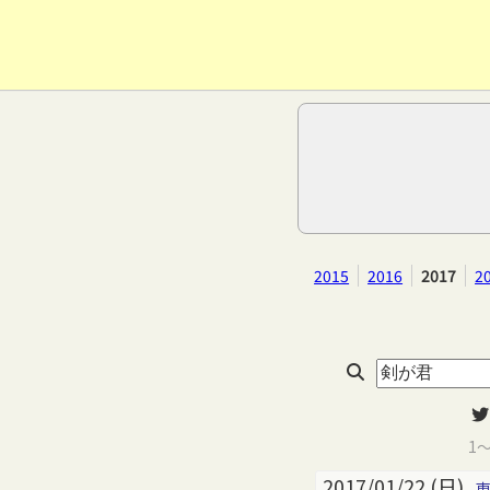
2015
2016
2017
2
1
2017/01/22 (日)