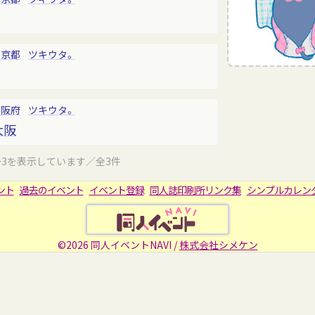
東京都
ツキウタ。
大阪府
ツキウタ。
大阪
～3を表示しています／全3件
ント
過去のイベント
イベント登録
同人誌印刷所リンク集
シンプルカレン
©2026 同人イベントNAVI /
株式会社シメケン