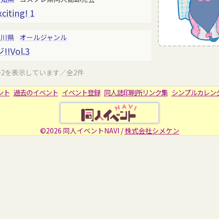
citing! 1
石川県
オールジャンル
Vol.3
～2を表示しています／全2件
ント
過去のイベント
イベント登録
同人誌印刷所リンク集
シンプルカレン
©2026 同人イベントNAVI /
株式会社シメケン