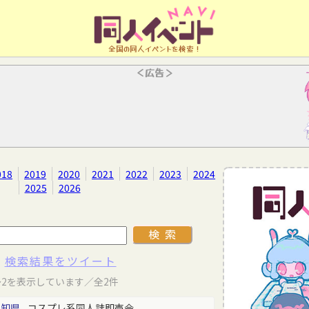
全国の同人イベントを検索！
＜広告＞
018
2019
2020
2021
2022
2023
2024
2025
2026
検索結果をツイート
～2を表示しています／全2件
愛知県
コスプレ系同人誌即売会