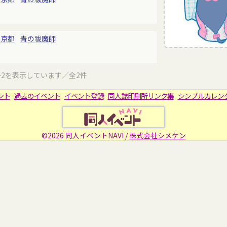
東京都
青の祓魔師
～2を表示しています／全2件
ント
過去のイベント
イベント登録
同人誌印刷所リンク集
シンプルカレン
©2026 同人イベントNAVI /
株式会社シメケン