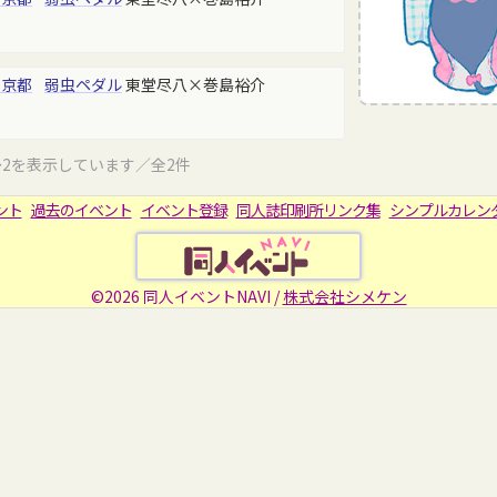
東京都
弱虫ペダル
東堂尽八×巻島裕介
～2を表示しています／全2件
ント
過去のイベント
イベント登録
同人誌印刷所リンク集
シンプルカレン
©2026 同人イベントNAVI /
株式会社シメケン