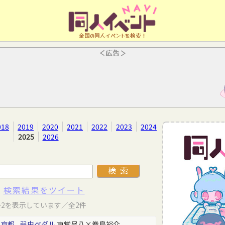
全国の同人イベントを検索！
＜広告＞
018
2019
2020
2021
2022
2023
2024
2025
2026
検索結果をツイート
～2を表示しています／全2件
東京都
弱虫ペダル
東堂尽八×巻島裕介