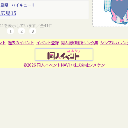
広島県
ハイキュー!!
R 広島15
～41を表示しています／全41件
1
2
3
ント
過去のイベント
イベント登録
同人誌印刷所リンク集
シンプルカレン
©2026 同人イベントNAVI /
株式会社シメケン