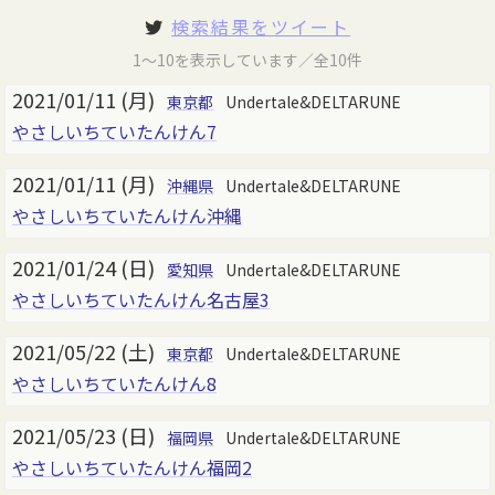
検索結果をツイート
1～10を表示しています／全10件
2021/01/11 (月)
東京都
Undertale&DELTARUNE
やさしいちていたんけん7
2021/01/11 (月)
沖縄県
Undertale&DELTARUNE
やさしいちていたんけん沖縄
2021/01/24 (日)
愛知県
Undertale&DELTARUNE
やさしいちていたんけん名古屋3
2021/05/22 (土)
東京都
Undertale&DELTARUNE
やさしいちていたんけん8
2021/05/23 (日)
福岡県
Undertale&DELTARUNE
やさしいちていたんけん福岡2