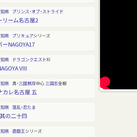
愛知県
プリンス・オブ・ストライド
トリーム名古屋2
愛知県
プリキュア
シリーズ
NAGOYA17
愛知県
ドラゴンクエスト
XI
YA VIII
愛知県
真・
三國無双
中心
三国志
全般
ナカレ名古屋 五
愛知県
落乱・忍たま
 其の二十四
愛知県
遊戯王
シリーズ