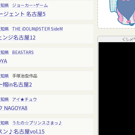
愛知県
ジョーカー・ゲーム
ージェント 名古屋5
愛知県
THE iDOLM@STER SideM
ンジ名古屋12
＜シメ
愛知県
BEASTARS
YA
愛知県
手塚治虫作品
帽in名古屋2
愛知県
アイ★チュウ
NAGOYA8
愛知県
うたの☆プリンスさまっ♪
♪名古屋vol.15