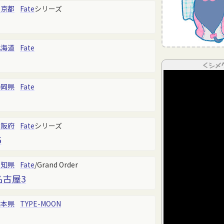
東京都
Fate
シリーズ
北海道
Fate
＜シメ
静岡県
Fate
大阪府
Fate
シリーズ
5
愛知県
Fate
/Grand Order
h名古屋3
熊本県
TYPE-MOON