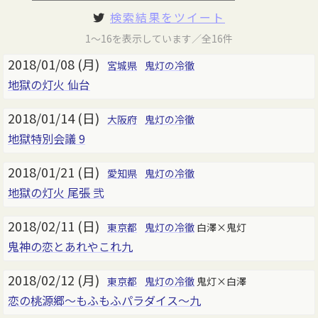
検索結果をツイート
1～16を表示しています／全16件
2018/01/08 (月)
宮城県
鬼灯の冷徹
地獄の灯火 仙台
2018/01/14 (日)
大阪府
鬼灯の冷徹
地獄特別会議 9
2018/01/21 (日)
愛知県
鬼灯の冷徹
地獄の灯火 尾張 弐
2018/02/11 (日)
東京都
鬼灯の冷徹
白澤×鬼灯
鬼神の恋とあれやこれ九
2018/02/12 (月)
東京都
鬼灯の冷徹
鬼灯×白澤
恋の桃源郷～もふもふパラダイス～九