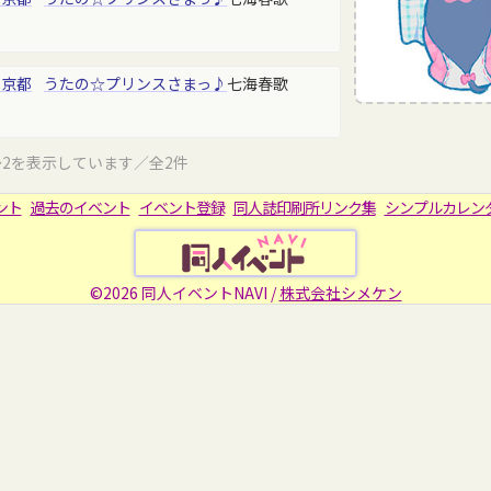
東京都
うたの☆プリンスさまっ♪
七海春歌
～2を表示しています／全2件
ント
過去のイベント
イベント登録
同人誌印刷所リンク集
シンプルカレン
©2026 同人イベントNAVI /
株式会社シメケン