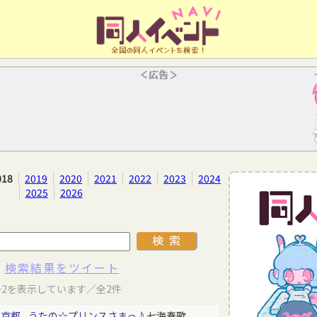
全国の同人イベントを検索！
＜広告＞
018
2019
2020
2021
2022
2023
2024
2025
2026
検索結果をツイート
～2を表示しています／全2件
東京都
うたの☆プリンスさまっ♪
七海春歌