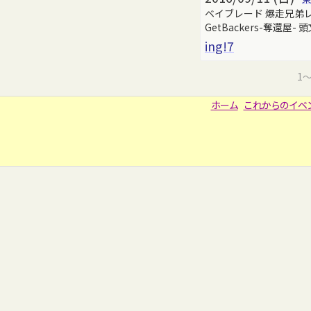
ベイブレード 爆走兄弟レッ
GetBackers-奪還屋
ing!7
1
ホーム
これからのイベ