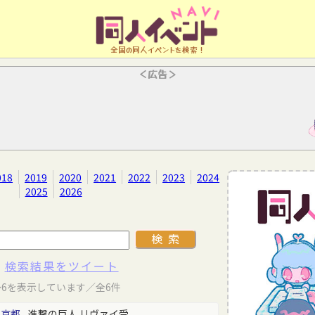
全国の同人イベントを検索！
＜広告＞
018
2019
2020
2021
2022
2023
2024
2025
2026
検索結果をツイート
～6を表示しています／全6件
東京都
進撃の巨人 リヴァイ受